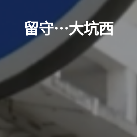
留守⋯大坑西