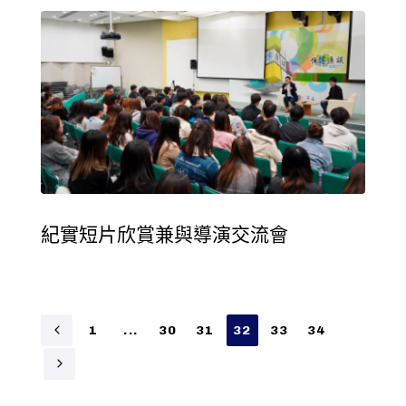
紀實短片欣賞兼與導演交流會
1
...
30
31
32
33
34