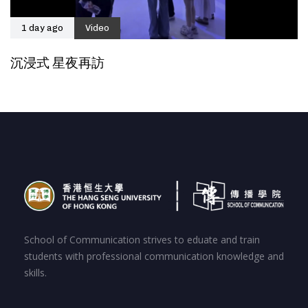
1 day ago
Video
沉浸式 星夜再訪
School of Communication strives to eduate and train
students with professional communication knowledge and
skills.