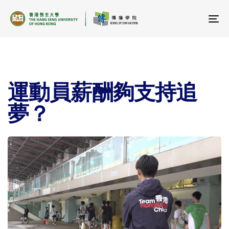
To
na
運動員薪酬夠支持追
夢？